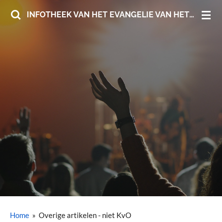
Ga
INFOTHEEK VAN HET EVANGELIE VAN HET KONINKRIJK DER HEMELEN
direct
naar
de
hoofdinhoud
Home
»
Overige artikelen - niet KvO