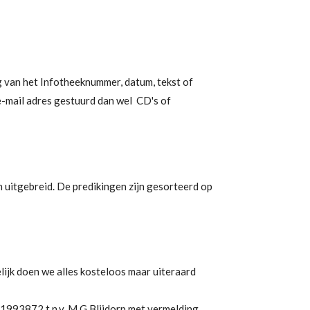
 van het Infotheeknummer, datum, tekst of
e-mail adres gestuurd dan wel CD's of
n uitgebreid. De predikingen zijn gesorteerd op
lijk doen we alles kosteloos maar uiteraard
001993872 t.n.v. M.G Blijdorp met vermelding