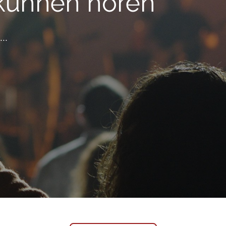
kunnen horen
..