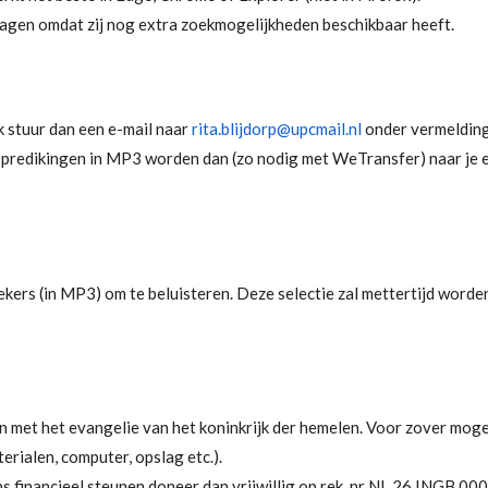
ragen omdat zij nog extra zoekmogelijkheden beschikbaar heeft.
ek stuur dan een e-mail naar
rita.blijdorp@upcmail.nl
onder vermelding
e predikingen in MP3 worden dan (zo nodig met WeTransfer) naar je 
kers (in MP3) om te beluisteren. Deze selectie zal mettertijd worde
 met het evangelie van het koninkrijk der hemelen. Voor zover moge
rialen, computer, opslag etc.).
ons financieel steunen doneer dan vrijwillig op rek. nr NL 26 INGB 0