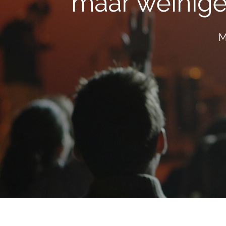
maar weinig
M