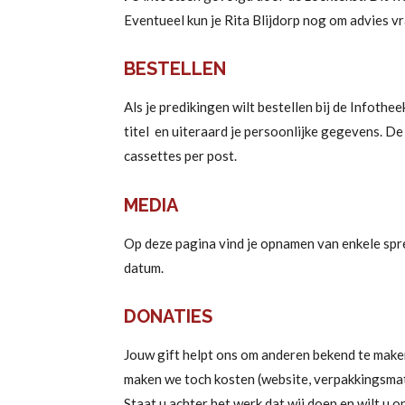
Eventueel kun je Rita Blijdorp nog om advies v
BESTELLEN
Als je predikingen wilt bestellen bij de Infothe
titel en uiteraard je persoonlijke gegevens. D
cassettes per post.
MEDIA
Op deze pagina vind je opnamen van enkele spre
datum.
DONATIES
Jouw gift helpt ons om anderen bekend te maken
maken we toch kosten (website, verpakkingsmate
Staat u achter het werk dat wij doen en wilt u 