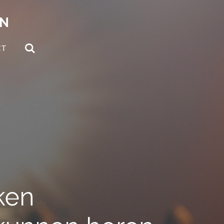
EN
CT
ken