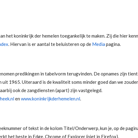
an het koninkrijk der hemelen toegankelijk te maken. Zij die hier ke
ndex
. Hiervan is er aantal te beluisteren op de
Media
pagina.
genomen predikingen in tabelvorm terugvinden. De opnames zijn tien
uit 1965. Uiteraard is de kwaliteit soms minder goed dan we zouden 
arbij ook de zangdiensten (apart) zijn vastgelegd.
heek.nl
en
www.koninkrijkderhemelen.nl
.
eknummer of tekst in de kolom Titel/Onderwerp, kun je, op de pagin
kt het beste in Edge, Chrome of Explorer (niet in Firefox).