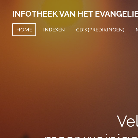
Ga
INFOTHEEK VAN HET EVANGELIE
direct
naar
HOME
INDEXEN
CD'S (PREDIKINGEN)
de
hoofdinhoud
Ve