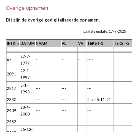
Overige opnamen
Dit zijn de overige gedigitaliseerde opnamen.
Laatste update: 17-9-2025
IFTKnr
DATUM
NAAM
VL
VV
TEKST-1
TEKST-2
27-7-
67
-
-
-
----
1977
22-1-
2091
---
---
---
1997
3-1-
2217
---
---
---
1998
2330
---
---
2 cor 5:11-21
23-4-
2409
---
---
---
2000
2452
---
---
.
25-12-