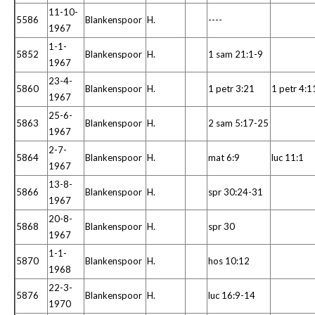
11-10-
5586
Blankenspoor
H.
----
1967
1-1-
5852
Blankenspoor
H.
1 sam 21:1-9
1967
23-4-
5860
Blankenspoor
H.
1 petr 3:21
1 petr 4:1
1967
25-6-
5863
Blankenspoor
H.
2 sam 5:17-25
1967
2-7-
5864
Blankenspoor
H.
mat 6:9
luc 11:1
1967
13-8-
5866
Blankenspoor
H.
spr 30:24-31
1967
20-8-
5868
Blankenspoor
H.
spr 30
1967
1-1-
5870
Blankenspoor
H.
hos 10:12
1968
22-3-
5876
Blankenspoor
H.
luc 16:9-14
1970