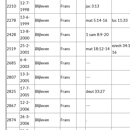
12-7-
2210
Blijleven
Frans
jac 3:13
1998
13-6-
2278
Blijleven
Frans
mat 5:14-16
luc 11:33
1999
13-8-
2428
Blijleven
Frans
1 sam 8:9-20
2000
25-2-
ezech 34:
2519
Blijleven
Frans
mat 18:12-14
2001
16
6-4-
2685
Blijleven
Frans
---
2003
13-3-
2807
Blijleven
Frans
---
2005
17-7-
2825
Blijleven
Frans
deut 33:27
2005
12-2-
2867
Blijleven
Frans
---
2006
26-3-
2874
Blijleven
Frans
.
2006