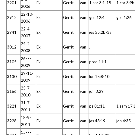
2901
Ek
Gerrit
van
1 cor 3:1-15
1 cor 3:9b
2006
22-10-
2912
Ek
Gerrit
van
gen 12:4
gen 1:26
2006
22-4-
2941
Ek
Gerrit
van
jes 55:2b-3a
2007
24-2-
3012
Ek
Gerrit
van
.
2008
26-7-
3105
Ek
Gerrit
van
pred 11:1
2009
29-11-
3130
Ek
Gerrit
van
luc 15:8-10
2009
25-7-
3166
Ek
Gerrit
van
joh 3:29
2010
31-7-
3221
Ek
Gerrit
van
ps 81:11
1 sam 17:
2011
18-9-
3228
Ek
Gerrit
van
jes 43:19
joh 4:35
2011
15-7-