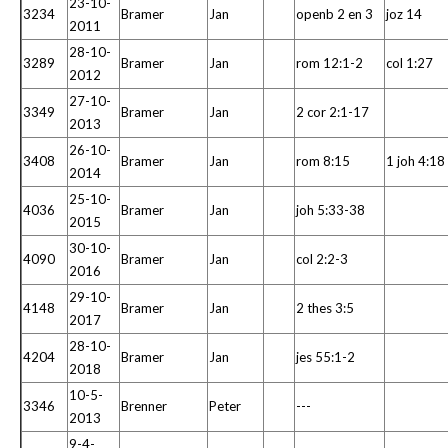
23-10-
3234
Bramer
Jan
openb 2 en 3
joz 14
2011
28-10-
3289
Bramer
Jan
rom 12:1-2
col 1:27
2012
27-10-
3349
Bramer
Jan
2 cor 2:1-17
2013
26-10-
3408
Bramer
Jan
rom 8:15
1 joh 4:18
2014
25-10-
4036
Bramer
Jan
joh 5:33-38
2015
30-10-
4090
Bramer
Jan
col 2:2-3
2016
29-10-
4148
Bramer
Jan
2 thes 3:5
2017
28-10-
4204
Bramer
Jan
jes 55:1-2
2018
10-5-
3346
Brenner
Peter
---
2013
9-4-