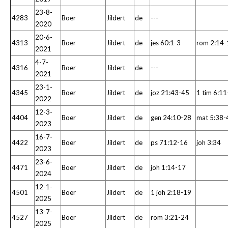
23-8-
4283
Boer
Jildert
de
---
2020
20-6-
4313
Boer
Jildert
de
jes 60:1-3
rom 2:14-
2021
4-7-
4316
Boer
Jildert
de
---
2021
23-1-
4345
Boer
Jildert
de
joz 21:43-45
1 tim 6:1
2022
12-3-
4404
Boer
Jildert
de
gen 24:10-28
mat 5:38-
2023
16-7-
4422
Boer
Jildert
de
ps 71:12-16
joh 3:34
2023
23-6-
4471
Boer
Jildert
de
joh 1:14-17
2024
12-1-
4501
Boer
Jildert
de
1 joh 2:18-19
2025
13-7-
4527
Boer
Jildert
de
rom 3:21-24
2025