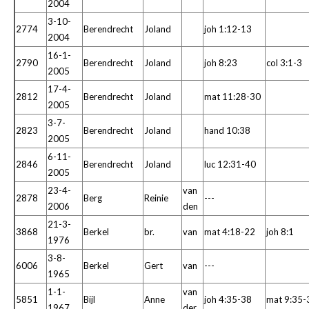
2004
3-10-
2774
Berendrecht
Joland
joh 1:12-13
2004
16-1-
2790
Berendrecht
Joland
joh 8:23
col 3:1-3
2005
17-4-
2812
Berendrecht
Joland
mat 11:28-30
2005
3-7-
2823
Berendrecht
Joland
hand 10:38
2005
6-11-
2846
Berendrecht
Joland
luc 12:31-40
2005
23-4-
van
2878
Berg
Reinie
---
2006
den
21-3-
3868
Berkel
br.
van
mat 4:18-22
joh 8:1
1976
3-8-
6006
Berkel
Gert
van
---
1965
1-1-
van
5851
Bijl
Anne
joh 4:35-38
mat 9:35-
1967
der