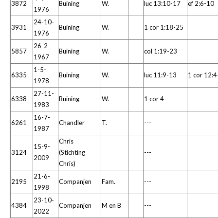
3872
Buining
W.
luc 13:10-17
ef 2:6-10
1976
24-10-
3931
Buining
W.
1 cor 1:18-25
1976
26-2-
5857
Buining
W.
col 1:19-23
1967
1-5-
6335
Buining
W.
luc 11:9-13
1 cor 12:
1978
27-11-
6338
Buining
W.
1 cor 4
1983
16-7-
6261
Chandler
T.
---
1987
Chris
15-9-
3124
(Stichting
---
2009
Chris)
21-6-
2195
Companjen
Fam.
---
1998
23-10-
4384
Companjen
M en B
---
2022