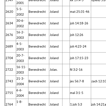
2549
Berendrecht
Joland
ex 19:4-5
openb 5:8
2001
5-5-
2620
Berendrecht
Joland
mat 25:31-46
2002
30-6-
2634
Berendrecht
Joland
joh 14:18-26
2002
16-2-
2676
Berendrecht
Joland
joh 12:26
2003
4-5-
2689
Berendrecht
Joland
joh 4:23-24
2003
20-7-
2704
Berendrecht
Joland
joh 17:15-23
2003
16-11-
2722
Berendrecht
Jolan.
fil 3:2-16
2003
21-3-
2743
Berendrecht
Joland
jes 56:7-8
zach 12:1
2004
6-6-
2755
Berendrecht
Joland
mal 3:1-5
2004
1-8-
2764
Berendrecht
Joland
1 joh 5:3
joh 14:21