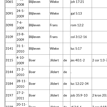
3065
Blijleven
Wieke
joh 17:21
2008
24-5-
3095
Blijleven
Wieke
gal 5:13
2009
7-6-
3098
Blijleven
Frans
rom 12:2
2009
23-8-
3109
Blijleven
Frans
col 3:12-16
2009
31-1-
3141
Blijleven
Wieke
luc 5:17
2010
4-10-
3115
Boer
Jildert
de
jes 40:1-2
2 cor 1:3-
2009
21-2-
3144
Boer
Jildert
de
.
2010
28-11-
3184
Boer
Jildert
de
luc 12:22-34
2010
27-2-
3197
Boer
Jildert
de
job 35:9-10
2 kron 20
2011
20-11-