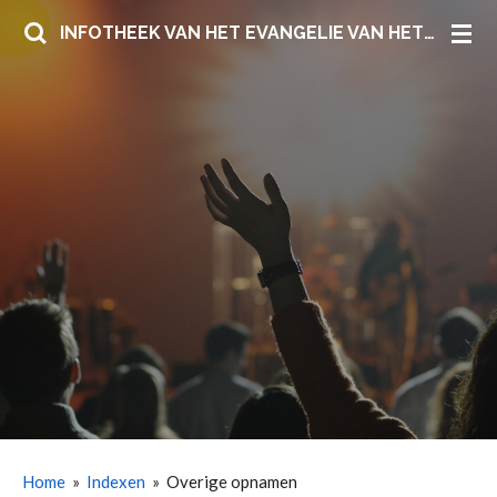
Ga
INFOTHEEK VAN HET EVANGELIE VAN HET KONINKRIJK DER HEMELEN
direct
naar
de
hoofdinhoud
Home
»
Indexen
»
Overige opnamen