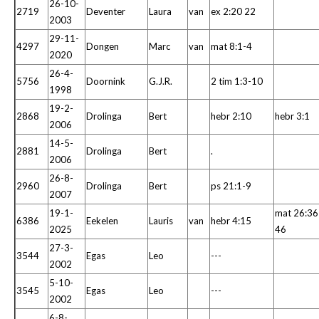
26-10-
2719
Deventer
Laura
van
ex 2:20 22
2003
29-11-
4297
Dongen
Marc
van
mat 8:1-4
2020
26-4-
5756
Doornink
G.J.R.
2 tim 1:3-10
1998
19-2-
2868
Drolinga
Bert
hebr 2:10
hebr 3:1
2006
14-5-
2881
Drolinga
Bert
.
2006
26-8-
2960
Drolinga
Bert
ps 21:1-9
2007
19-1-
mat 26:36
6386
Eekelen
Lauris
van
hebr 4:15
2025
46
27-3-
3544
Egas
Leo
---
2002
5-10-
3545
Egas
Leo
---
2002
6-8-