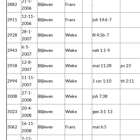
21-5-
2882
Blijleven
Frans
.
2006
12-11-
2915
Blijleven
Frans
joh 14:6-7
2006
28-1-
2928
Blijleven
Wieke
fil 4:5b-7
2007
6-5-
2943
Blijleven
Wieke
neh 1:1-9
2007
12-8-
2958
Blijleven
Wieke
mat 11:28
ps 23
2007
11-11-
2994
Blijleven
Wieke
1 cor 1:10
tit 2:11
2007
27-1-
3008
Blijleven
Wieke
joh 7:38
2008
20-4-
3023
Blijleven
Wieke
gen 3:1-13
2008
16-11-
3062
Blijleven
Frans
mat 6:5
2008
7-12-