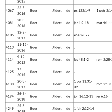
2015
22-5-
4067
Boer
Jildert
de
ps 122:1-9
1 petr 2:1
2016
28-8-
4081
Boer
Jildert
de
jac 1:2-18
mat 4:1-1
2016
12-2-
4105
Boer
Jildert
de
ef 4:26-27
2017
11-12-
4113
Boer
Jildert
de
.
2016
9-12-
4114
Boer
Jildert
de
jes 48:1-2
rom 2:28-
2012
17-5-
4125
Boer
Jildert
de
.
2015
20-8-
1 cor 11:31-
4138
Boer
Jildert
de
rom 2:1-3
2017
32
26-8-
4194
Boer
Jildert
de
joh 16:12-13
jer 6:16
2018
25-8-
4249
Boer
Jildert
de
1 joh 2:12-14
2019