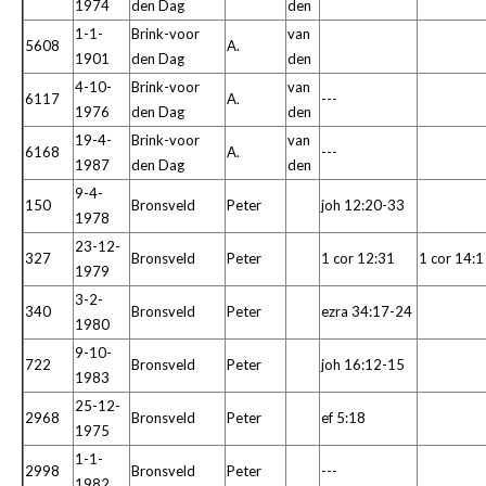
1974
den Dag
den
1-1-
Brink-voor
van
5608
A.
1901
den Dag
den
4-10-
Brink-voor
van
6117
A.
---
1976
den Dag
den
19-4-
Brink-voor
van
6168
A.
---
1987
den Dag
den
9-4-
150
Bronsveld
Peter
joh 12:20-33
1978
23-12-
327
Bronsveld
Peter
1 cor 12:31
1 cor 14:1
1979
3-2-
340
Bronsveld
Peter
ezra 34:17-24
1980
9-10-
722
Bronsveld
Peter
joh 16:12-15
1983
25-12-
2968
Bronsveld
Peter
ef 5:18
1975
1-1-
2998
Bronsveld
Peter
---
1982