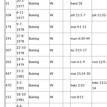
20-3-
31
Buining
W.
hand 18
1977
6-11-
104
Buining
W.
joh 11:1-7
joh 11:32
1977
9-7-
174
Buining
W.
mat 4:1-11
1978
27-8-
191
Buining
W.
marc 6:30-44
1978
22-10-
207
Buining
W.
luc 3:15-17
1978
29-4-
263
Buining
W.
rom 6:1-4
rom 12:9-
1979
15-2-
447
Buining
W.
mat 25:14-30
1981
3-5-
hebr 13:1
470
Buining
W.
hebr 2:10
1981
14
18-10-
515
Buining
W.
rom 8:11
1981
4-4-