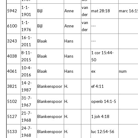
1-1-
van
5942
Bijl
Anne
mat 28:18
marc 16:1
1901
der
1-1-
van
6100
Bijl
Anne
---
1976
der
16-1-
3243
Blaak
Hans
---
2011
8-11-
1 cor 15:44-
4038
Blaak
Hans
2015
50
10-4-
4061
Blaak
Hans
ex
num
2016
14-2-
3821
Blankenspoor
H.
ef 4:11
1987
31-7-
5102
Blankenspoor
H.
openb 14:1-5
1967
21-7-
5127
Blankenspoor
H.
1 joh 4:18
1968
24-7-
5133
Blankenspoor
H.
luc 12:54-56
1968