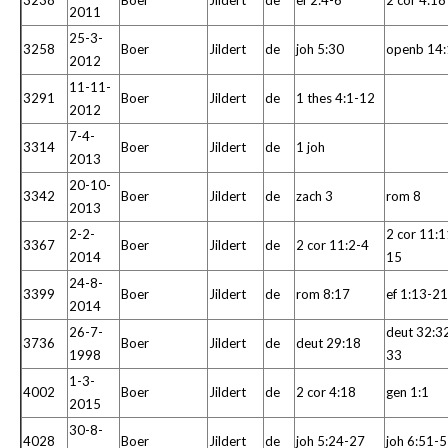
3238
Boer
Jildert
de
ef 2:4-6
2 cor 4:18
2011
25-3-
3258
Boer
Jildert
de
joh 5:30
openb 14:
2012
11-11-
3291
Boer
Jildert
de
1 thes 4:1-12
2012
7-4-
3314
Boer
Jildert
de
1 joh
2013
20-10-
3342
Boer
Jildert
de
zach 3
rom 8
2013
2-2-
2 cor 11:1
3367
Boer
Jildert
de
2 cor 11:2-4
2014
15
24-8-
3399
Boer
Jildert
de
rom 8:17
ef 1:13-21
2014
26-7-
deut 32:3
3736
Boer
Jildert
de
deut 29:18
1998
33
1-3-
4002
Boer
Jildert
de
2 cor 4:18
gen 1:1
2015
30-8-
4028
Boer
Jildert
de
joh 5:24-27
joh 6:51-