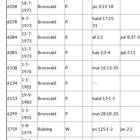
18-7-
6038
Bronsveld
P.
jac 3:13-18
1971
8-7-
hand 17:25-
6078
Bronsveld
P.
1973
31
12-7-
6084
Bronsveld
P.
ef 2:2
joh 8:37-
1973
13-7-
6085
Bronsveld
P.
hab 2:3-4
gal 3:11
1973
1-1-
6108
Bronsveld
P.
mat 16:13-20
1976
1-1-
6134
Bronsveld
P.
---
1901
19-9-
6153
Bronsveld
P.
hand 13:1-5
1983
1-1-
6299
Bronsveld
P.
mat 28:18-20
1901
5-8-
3759
Buijning
W.
ps 125:1-2
jes 2:2
1979