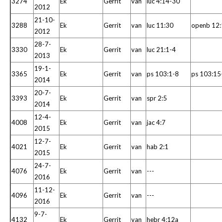
3274
Ek
Gerrit
van
luc 4:14-30
2012
21-10-
3288
Ek
Gerrit
van
luc 11:30
openb 12:
2012
28-7-
3330
Ek
Gerrit
van
luc 21:1-4
2013
19-1-
3365
Ek
Gerrit
van
ps 103:1-8
ps 103:15
2014
20-7-
3393
Ek
Gerrit
van
spr 2:5
2014
12-4-
4008
Ek
Gerrit
van
jac 4:7
2015
12-7-
4021
Ek
Gerrit
van
hab 2:1
2015
24-7-
4076
Ek
Gerrit
van
---
2016
11-12-
4096
Ek
Gerrit
van
---
2016
9-7-
4132
Ek
Gerrit
van
hebr 4:12a