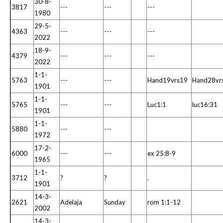
30-8-
3817
---
---
---
1980
29-5-
4363
---
---
---
2022
18-9-
4379
---
---
---
2022
1-1-
5763
---
---
Hand19vrs19
Hand28vr
1901
1-1-
5765
---
---
Luc1:1
luc16:31
1901
1-1-
5880
---
---
1972
17-2-
6000
---
---
ex 25:8-9
1965
1-1-
3712
?
?
.
1901
14-3-
2621
Adelaja
Sunday
rom 1:1-12
2002
14-3-