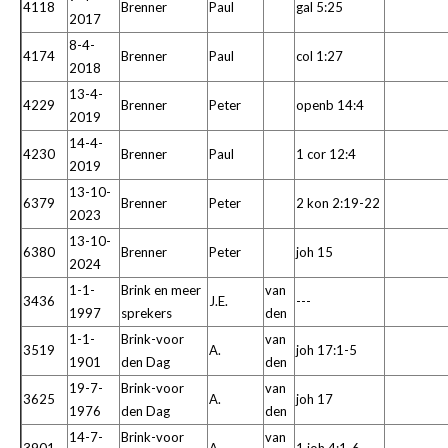
4118
Brenner
Paul
gal 5:25
2017
8-4-
4174
Brenner
Paul
col 1:27
2018
13-4-
4229
Brenner
Peter
openb 14:4
2019
14-4-
4230
Brenner
Paul
1 cor 12:4
2019
13-10-
6379
Brenner
Peter
2 kon 2:19-22
2023
13-10-
6380
Brenner
Peter
joh 15
2024
1-1-
Brink en meer
van
3436
J.E.
---
1997
sprekers
den
1-1-
Brink-voor
van
3519
A.
joh 17:1-5
1901
den Dag
den
19-7-
Brink-voor
van
3625
A.
joh 17
1976
den Dag
den
14-7-
Brink-voor
van